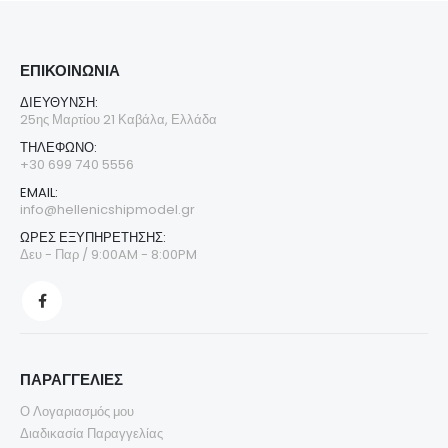
ΕΠΙΚΟΙΝΩΝΊΑ
ΔΙΕΎΘΥΝΣΗ:
25ης Μαρτίου 21 Καβάλα, Ελλάδα
ΤΗΛΈΦΩΝΟ:
+30 699 740 5556
EMAIL:
info@hellenicshipmodel.gr
ΩΡΕΣ ΕΞΥΠΗΡΕΤΗΣΗΣ:
Δευ - Παρ / 9:00AM - 8:00PM
ΠΑΡΑΓΓΕΛΙΕΣ
Ο Λογαριασμός μου
Διαδικασία Παραγγελίας