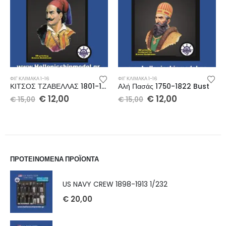
ΦΙΓ ΚΛΊΜΑΚΑ 1-16
ΦΙΓ ΚΛΊΜΑΚΑ 1-16
ΚΙΤΣΟΣ ΤΖΑΒΕΛΛΑΣ 1801-1855 Bust
Αλή Πασάς 1750-1822 Bust
€
12,00
€
12,00
€
15,00
€
15,00
ΠΡΟΤΕΙΝΟΜΕΝΑ ΠΡΟΪΟΝΤΑ
US NAVY CREW 1898-1913 1/232
€
20,00