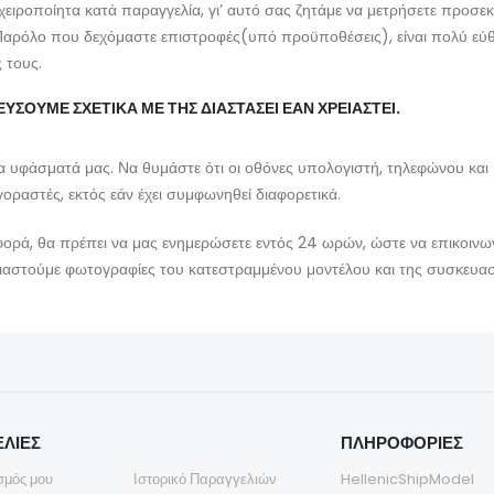
χειροποίητα κατά παραγγελία, γι’ αυτό σας ζητάμε να μετρήσετε προσεκ
 -Παρόλο που δεχόμαστε επιστροφές(υπό προϋποθέσεις), είναι πολύ ε
 τους.
ΕΥΣΟΥΜΕ ΣΧΕΤΙΚΑ ΜΕ ΤΗΣ ΔΙΑΣΤΑΣΕΙ ΕΑΝ ΧΡΕΙΑΣΤΕΙ.
υφάσματά μας. Να θυμάστε ότι οι οθόνες υπολογιστή, τηλεφώνου και 
ραστές, εκτός εάν έχει συμφωνηθεί διαφορετικά.
αφορά, θα πρέπει να μας ενημερώσετε εντός 24 ωρών, ώστε να επικοιν
ειαστούμε φωτογραφίες του κατεστραμμένου μοντέλου και της συσκευασ
ΛΙΕΣ
ΠΛΗΡΟΦΟΡΙΕΣ
σμός μου
Ιστορικό Παραγγελιών
HellenicShipModel