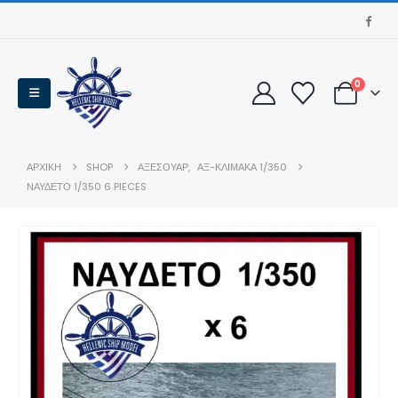
0
ΑΡΧΙΚΉ
SHOP
ΑΞΕΣΟΥΆΡ
,
ΑΞ-ΚΛΊΜΑΚΑ 1/350
ΝΑΎΔΕΤΟ 1/350 6 PIECES