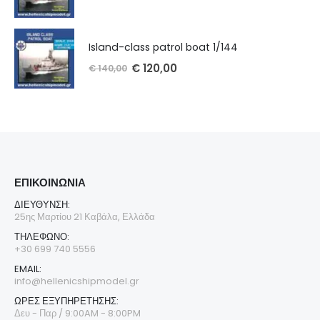
Island-class patrol boat 1/144
€
120,00
€
140,00
ΕΠΙΚΟΙΝΩΝΊΑ
ΔΙΕΎΘΥΝΣΗ:
25ης Μαρτίου 21 Καβάλα, Ελλάδα
ΤΗΛΈΦΩΝΟ:
+30 699 740 5556
EMAIL:
info@hellenicshipmodel.gr
ΩΡΕΣ ΕΞΥΠΗΡΕΤΗΣΗΣ:
Δευ - Παρ / 9:00AM - 8:00PM