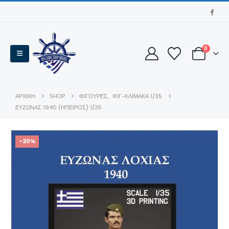
0
ΑΡΧΙΚΉ
SHOP
ΦΙΓΟΥΡΕΣ
,
ΦΙΓ-ΚΛΊΜΑΚΑ 1/35
ΕΥΖΩΝΑΣ 1940 (ΗΠΕΙΡΟΣ) 1/35
-20%