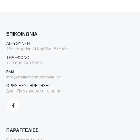
ΕΠΙΚΟΙΝΩΝΊΑ
ΔΙΕΎΘΥΝΣΗ:
25ης Μαρτίου 21 Καβάλα, Ελλάδα
ΤΗΛΈΦΩΝΟ:
+30 699 740 5556
EMAIL:
info@hellenicshipmodel.gr
ΩΡΕΣ ΕΞΥΠΗΡΕΤΗΣΗΣ:
Δευ - Παρ / 9:00AM - 8:00PM
ΠΑΡΑΓΓΕΛΙΕΣ