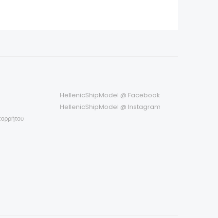
HellenicShipModel @ Facebook
HellenicShipModel @ Instagram
πορρήτου