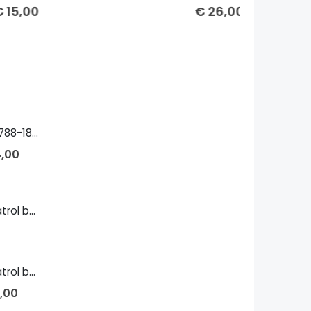
€
26,00
€
28,00
Παπαφλέσσας 1788-1825 Bust
,00
Island-class patrol boat 1/700
Island-class patrol boat 1/144
,00