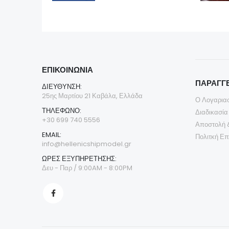
ΕΠΙΚΟΙΝΩΝΊΑ
ΠΑΡΑΓΓΕ
ΔΙΕΎΘΥΝΣΗ:
25ης Μαρτίου 21 Καβάλα, Ελλάδα
Ο Λογαρια
ΤΗΛΈΦΩΝΟ:
Διαδικασία
+30 699 740 5556
Αποστολή 
EMAIL:
Πολιτκή Ε
info@hellenicshipmodel.gr
ΩΡΕΣ ΕΞΥΠΗΡΕΤΗΣΗΣ:
Δευ - Παρ / 9:00AM - 8:00PM