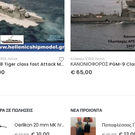
/350
,
ΠΛΟΙΑ
ΚΛΊΜΑΚΑ 1/350
,
ΠΛΟΙΑ
Type 148 Tiger class fast Attack Missile Craft La Combattante IIA ΠΥΡΑΥΛΑΚΑΤΟΣ 1/350
00
€
65,00
ΡΑ ΣΕ ΠΩΛΗΣΕΙΣ
ΝΕΑ ΠΡΟΙΟΝΤΑ
Oerlikon 20 mm MK IV cannon 1/72 x 2 τμχ
€
10,00
€
12,0
€
12,00
€
15,00