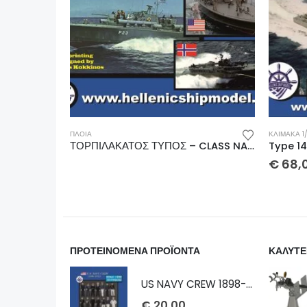
ΠΛΟΙΑ
ΚΛΊΜΑΚΑ 1
ΚΑΝΟΝΙΟΦΟΡΟΣ PGM-9 Class Motor Gunboat 1/700
ΤΟΡΠΙΛΑΚΑΤΟΣ ΤΥΠΟΣ – CLASS NASTY-TJELD 1/87 28.16 cm
€
68,
ΠΡΟΤΕΙΝΟΜΕΝΑ ΠΡΟΪΟΝΤΑ
ΚΑΛΥΤΕ
US NAVY CREW 1898-1913 1/232
€
20,00