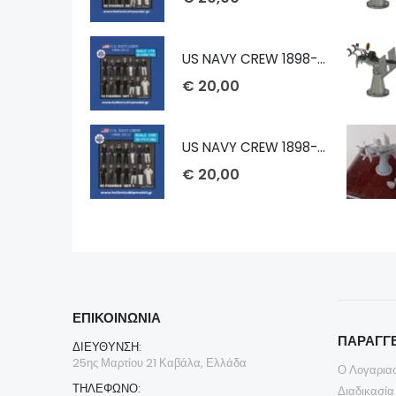
US NAVY CREW 1898-1913 1/72
€
20,00
US NAVY CREW 1898-1913 1/100
€
20,00
ΕΠΙΚΟΙΝΩΝΊΑ
ΠΑΡΑΓΓΕ
ΔΙΕΎΘΥΝΣΗ:
25ης Μαρτίου 21 Καβάλα, Ελλάδα
Ο Λογαρια
ΤΗΛΈΦΩΝΟ:
Διαδικασία