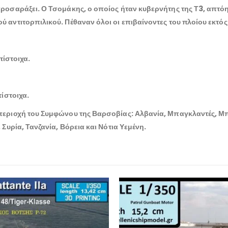
προσαράξει. Ο Τσομάκης, ο οποίος ήταν κυβερνήτης της Τ3, απτό
 αντιτορπιλικού. Πέθαναν όλοι οι επιβαίνοντες του πλοίου εκτός
τίστοιχα.
ίστοιχα.
περιοχή του Συμφώνου της Βαρσοβίας: Αλβανία, Μπαγκλαντές, Μπε
Συρία, Τανζανία, Βόρεια και Νότια Υεμένη.