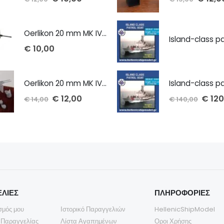
Oerlikon 20 mm MK IV cannon 1/100 x 2 τμχ
€
10,00
Oerlikon 20 mm MK IV twin cannon 1/72 x 2 τμχ
€
12,00
€
120
€
14,00
€
140,00
ΛΙΕΣ
ΠΛΗΡΟΦΟΡΙΕΣ
σμός μου
Ιστορικό Παραγγελιών
HellenicShipModel
 Παραγγελίας
Λίστα Αγαπημένων
Οροι Χρήσης