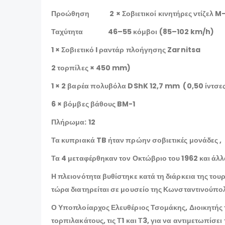
Προώθηση 2 × Σοβιετικοί κινητήρες ντίζελ M-5
Ταχύτητα 46–55 κόμβοι (85–102 km/h)
1 × Σοβιετικό I ραντάρ πλοήγησης Zarnitsa
2 τορπίλες × 450 mm)
1 × 2 βαρέα πολυβόλα DShK 12,7 mm
(0,50 ίντσε
6 × βόμβες βάθους BM-1
Πλήρωμα: 12
Τα κυπριακά TB ήταν πρώην σοβιετικές μονάδες ,
Τα 4 μεταφέρθηκαν τον Οκτώβριο του 1962 και άλλα
Η πλειονότητα βυθίστηκε κατά τη διάρκεια της του
τώρα διατηρείται σε μουσείο της Κωνσταντινούπο
Ο Υποπλοίαρχος Ελευθέριος Τσομάκης, Διοικητής τ
τορπιλακάτους, τις Τ1 και Τ3, για να αντιμετωπίσ