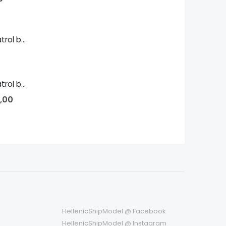
Island-class patrol boat 1/700
Island-class patrol boat 1/144
,00
HellenicShipModel @ Facebook
HellenicShipModel @ Instagram