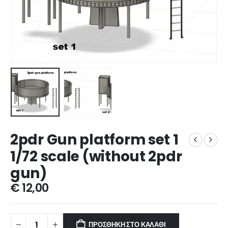
2pdr Gun platform set 1
1/72 scale (without 2pdr
gun)
€
12,00
ΠΡΟΣΘΉΚΗ ΣΤΟ ΚΑΛΆΘΙ