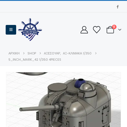
0
ΑΡΧΙΚΉ
SHOP
ΑΞΕΣΟΥΆΡ
,
ΑΞ-ΚΛΊΜΑΚΑ 1/350
5_INCH_MARK_42 1/350 4PIECES