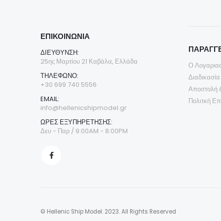
ΕΠΙΚΟΙΝΩΝΊΑ
ΠΑΡΑΓΓΕ
ΔΙΕΎΘΥΝΣΗ:
25ης Μαρτίου 21 Καβάλα, Ελλάδα
Ο Λογαρια
ΤΗΛΈΦΩΝΟ:
Διαδικασία
+30 699 740 5556
Αποστολή 
EMAIL:
Πολιτκή Ε
info@hellenicshipmodel.gr
ΩΡΕΣ ΕΞΥΠΗΡΕΤΗΣΗΣ:
Δευ - Παρ / 9:00AM - 8:00PM
© Hellenic Ship Model. 2023. All Rights Reserved