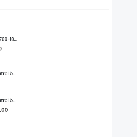
Παπαφλέσσας 1788-1825 Bust
0
Island-class patrol boat 1/700
Island-class patrol boat 1/144
,00