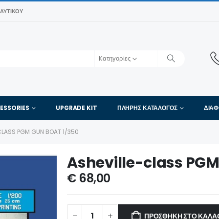
ΑΥΤΙΚΟΎ
Kατηγορίες
ESSORIES
UPGRADE KIT
ΠΛΉΡΗΣ ΚΑΤΆΛΟΓΟΣ
ΔΙΑ
CLASS PGM GUN BOAT 1/350
Asheville-class PG
€
68,00
ΠΡΟΣΘΉΚΗ ΣΤΟ ΚΑΛΆ