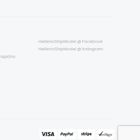
HellenicShipModel @ Facebook
HellenicShipModel @ Instagram
πορρήτου