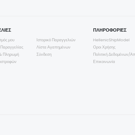
ΛΙΕΣ
ΠΛΗΡΟΦΟΡΙΕΣ
σμός μου
Ιστορικό Παραγγελιών
HellenicShipModel
 Παραγγελίας
Λίστα Αγαπημένων
Οροι Χρήσης
& Πληρωμή
Σύνδεση
Πολιτική Δεδομένων/Α
πιστροφών
Επικοινωνία