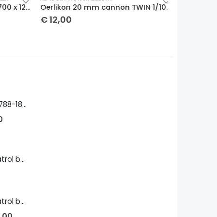
Oerlikon 20 mm cannon 1/700 x 12 τμχ
Oerlikon 20 mm cannon TWIN 1/100 x 2 τμχ
€
12,00
€
40,00
Παπαφλέσσας 1788-1825 Bust
0
Island-class patrol boat 1/700
Island-class patrol boat 1/144
,00