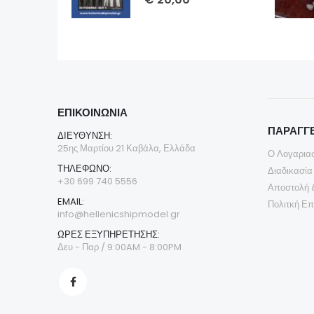
ΕΠΙΚΟΙΝΩΝΊΑ
ΠΑΡΑΓΓΕ
ΔΙΕΎΘΥΝΣΗ:
25ης Μαρτίου 21 Καβάλα, Ελλάδα
Ο Λογαρια
ΤΗΛΈΦΩΝΟ:
Διαδικασία
+30 699 740 5556
Αποστολή 
EMAIL:
Πολιτκή Ε
info@hellenicshipmodel.gr
ΩΡΕΣ ΕΞΥΠΗΡΕΤΗΣΗΣ:
Δευ - Παρ / 9:00AM - 8:00PM