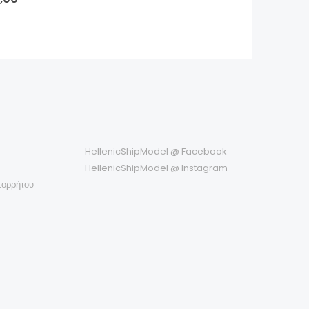
HellenicShipModel @ Facebook
HellenicShipModel @ Instagram
πορρήτου