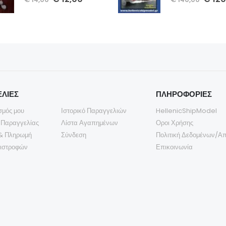
ΛΙΕΣ
ΠΛΗΡΟΦΟΡΙΕΣ
σμός μου
Ιστορικό Παραγγελιών
HellenicShipModel
 Παραγγελίας
Λίστα Αγαπημένων
Οροι Χρήσης
& Πληρωμή
Σύνδεση
Πολιτική Δεδομένων/Α
πιστροφών
Επικοινωνία