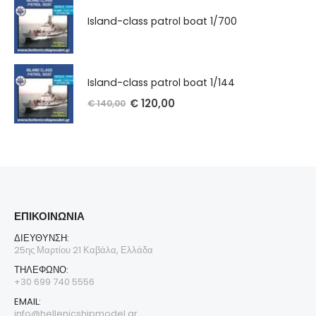
Island-class patrol boat 1/700
Island-class patrol boat 1/144
€
120,00
€
140,00
ΕΠΙΚΟΙΝΩΝΊΑ
ΔΙΕΎΘΥΝΣΗ:
25ης Μαρτίου 21 Καβάλα, Ελλάδα
ΤΗΛΈΦΩΝΟ:
+30 699 740 5556
EMAIL:
info@hellenicshipmodel.gr