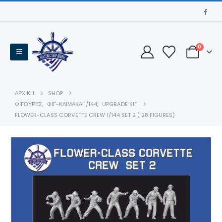
0
ΑΡΧΙΚΉ
SHOP
ΦΙΓΟΥΡΕΣ
,
ΦΙΓ-ΚΛΊΜΑΚΑ 1/144
,
UPGRADE KIT
FLOWER-CLASS CORVETTE CREW 1/144 SET 2 ( 28 FIGURES)