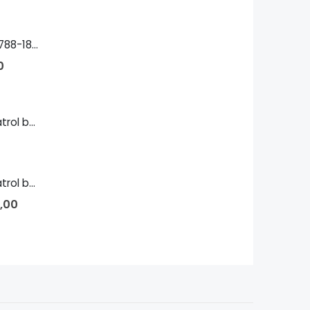
Παπαφλέσσας 1788-1825 Bust
0
Island-class patrol boat 1/700
Island-class patrol boat 1/144
,00