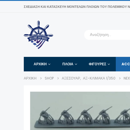
ΣΧΕΔΊΑΣΗ ΚΑΙ ΚΑΤΑΣΚΕΥΉ ΜΟΝΤΈΛΩΝ ΠΛΟΊΩΝ ΤΟΥ ΠΟΛΕΜΙΚΟΎ Ν
ΑΡΧΙΚΉ
ΠΛΟΙΑ
ΦΙΓΟΎΡΕΣ
ACC
ΑΡΧΙΚΉ
SHOP
ΑΞΕΣΟΥΆΡ
,
ΑΞ-ΚΛΊΜΑΚΑ 1/350
NEX