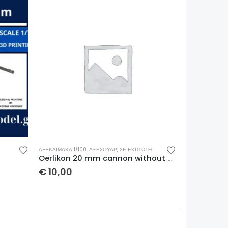
-14%
ΣΗ
ΑΞ-ΚΛΊΜΑΚΑ 1/72
,
ΑΞΕΣΟΥΆΡ
,
ΣΕ ΈΚΠΤΩΣΗ
ΑΞ-ΚΛΊΜΑΚΑ 1/
Oerlikon 20 mm cannon without shield 1/100 x 2 τμχ
Oerlikon 20 mm MK IV twin cannon 1/72 x 2 τμχ
€
12,00
€
10,00
€
14,00