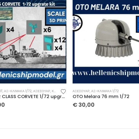
,
ΑΞ-ΚΛΊΜΑΚΑ 1/72
ΑΞ-ΚΛΊΜΑΚΑ 1/100
,
ΑΞΕΣΟΥΆΡ
,
ΣΕ ΈΚΠΤΩ
lara 76 mm 1/72
00
€
10,00