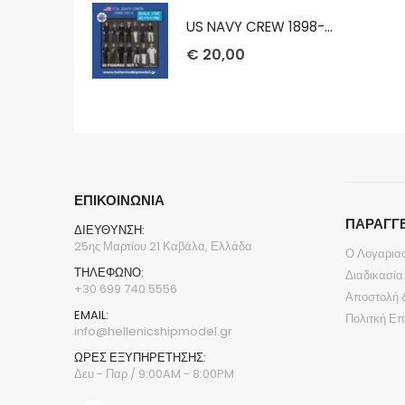
US NAVY CREW 1898-1913 1/100
€
20,00
ΕΠΙΚΟΙΝΩΝΊΑ
ΠΑΡΑΓΓΕ
ΔΙΕΎΘΥΝΣΗ:
25ης Μαρτίου 21 Καβάλα, Ελλάδα
Ο Λογαρια
ΤΗΛΈΦΩΝΟ:
Διαδικασία
+30 699 740 5556
Αποστολή 
EMAIL:
Πολιτκή Ε
info@hellenicshipmodel.gr
ΩΡΕΣ ΕΞΥΠΗΡΕΤΗΣΗΣ:
Δευ - Παρ / 9:00AM - 8:00PM