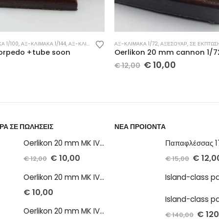
Α 1/100
,
ΑΞ-ΚΛΊΜΑΚΑ 1/144
,
ΑΞ-ΚΛΊΜΑΚΑ 1/200
ΑΞ-ΚΛΊΜΑΚΑ 1/72
,
ΑΞ-ΚΛΊΜΑΚΑ 1/35
,
ΑΞΕΣΟΥΆΡ
,
ΑΞ-ΚΛΊΜΑΚΑ 1/350
,
ΣΕ ΈΚΠΤΩΣ
,
Α
torpedo +tube soon
€
10,00
€
12,00
ΡΑ ΣΕ ΠΩΛΗΣΕΙΣ
ΝΕΑ ΠΡΟΙΟΝΤΑ
Oerlikon 20 mm MK IV cannon 1/72 x 2 τμχ
€
10,00
€
12,0
€
12,00
€
15,00
Oerlikon 20 mm MK IV cannon 1/100 x 2 τμχ
€
10,00
Oerlikon 20 mm MK IV twin cannon 1/72 x 2 τμχ
€
120
€
140,00