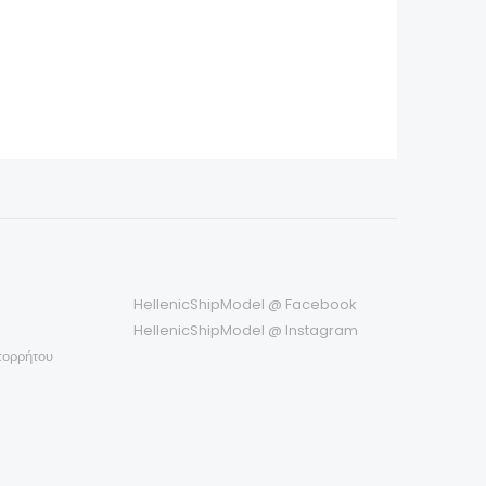
HellenicShipModel @ Facebook
HellenicShipModel @ Instagram
πορρήτου