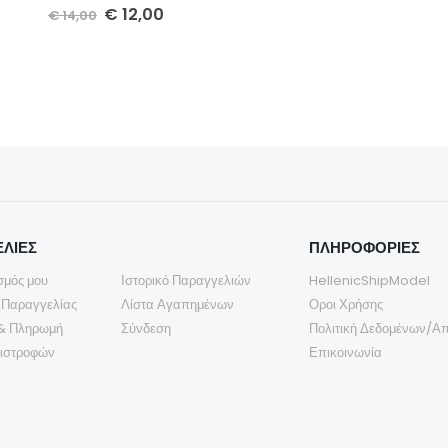
€
12,00
€
14,00
ΛΙΕΣ
ΠΛΗΡΟΦΟΡΙΕΣ
σμός μου
Ιστορικό Παραγγελιών
HellenicShipModel
 Παραγγελίας
Λίστα Αγαπημένων
Οροι Χρήσης
& Πληρωμή
Σύνδεση
Πολιτική Δεδομένων/Α
πιστροφών
Επικοινωνία