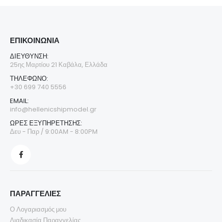
ΕΠΙΚΟΙΝΩΝΊΑ
ΔΙΕΎΘΥΝΣΗ:
25ης Μαρτίου 21 Καβάλα, Ελλάδα
ΤΗΛΈΦΩΝΟ:
+30 699 740 5556
EMAIL:
info@hellenicshipmodel.gr
ΩΡΕΣ ΕΞΥΠΗΡΕΤΗΣΗΣ:
Δευ - Παρ / 9:00AM - 8:00PM
ΠΑΡΑΓΓΕΛΙΕΣ
Ο Λογαριασμός μου
Διαδικασία Παραγγελίας