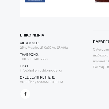
ΕΠΙΚΟΙΝΩΝΊΑ
ΠΑΡΑΓΓΕ
ΔΙΕΎΘΥΝΣΗ:
25ης Μαρτίου 21 Καβάλα, Ελλάδα
Ο Λογαρια
ΤΗΛΈΦΩΝΟ:
Διαδικασία
+30 699 740 5556
Αποστολή 
EMAIL:
Πολιτκή Ε
info@hellenicshipmodel.gr
ΩΡΕΣ ΕΞΥΠΗΡΕΤΗΣΗΣ:
Δευ - Παρ / 9:00AM - 8:00PM