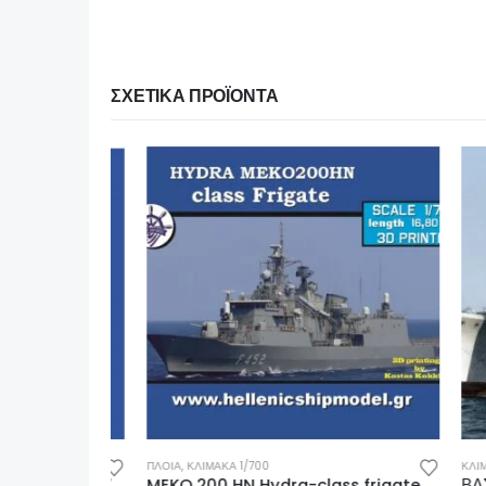
ΣΧΕΤΙΚΆ ΠΡΟΪΌΝΤΑ
ΠΛΟΙΑ
,
ΚΛΊΜΑΚΑ 1/700
ΚΛΊΜΑΚΑ 1
Asheville-class PGM GUN BOAT 1/700
MEKO 200 HN Hydra-class frigate 1/700
ΒΑΣΙΛΙ