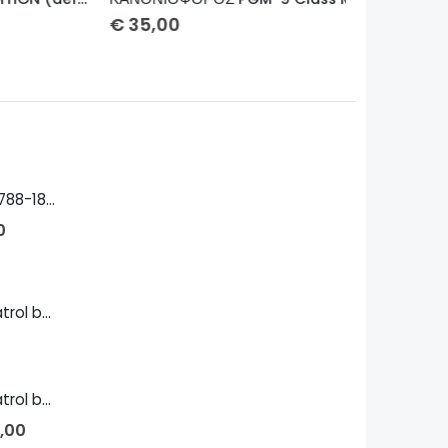
€
35,00
€
€
65,00
Παπαφλέσσας 1788-1825 Bust
0
Island-class patrol boat 1/700
Island-class patrol boat 1/144
,00