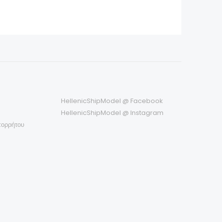
HellenicShipModel @ Facebook
HellenicShipModel @ Instagram
πορρήτου