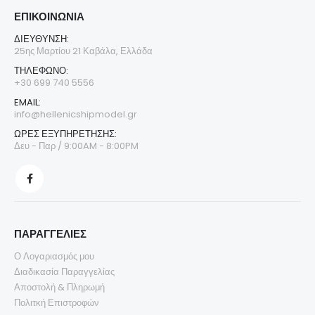
ΕΠΙΚΟΙΝΩΝΊΑ
ΔΙΕΎΘΥΝΣΗ:
25ης Μαρτίου 21 Καβάλα, Ελλάδα
ΤΗΛΈΦΩΝΟ:
+30 699 740 5556
EMAIL:
info@hellenicshipmodel.gr
ΩΡΕΣ ΕΞΥΠΗΡΕΤΗΣΗΣ:
Δευ - Παρ / 9:00AM - 8:00PM
ΠΑΡΑΓΓΕΛΙΕΣ
Ο Λογαριασμός μου
Διαδικασία Παραγγελίας
Αποστολή & Πληρωμή
Πολιτκή Επιστροφών