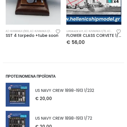
ΑΞ-ΚΛΊΜΑΚΑ 1/100
,
ΑΞ-ΚΛΊΜΑΚΑ 1/144
,
ΑΞ-ΚΛΊΜΑΚΑ 1/200
UPGRADE KIT
,
ΑΞ-ΚΛΊΜΑΚΑ 1/35
,
ΑΞ-ΚΛΊΜΑΚΑ 1/72
,
ΑΞ-ΚΛΊΜΑΚΑ 1/350
,
ΑΞΕΣΟΥΆΡ
,
ΚΛΊ
SST 4 torpedo +tube soon
FLOWER CLASS CORVETE 1/72 upgrade kit
€
56,00
ΠΡΟΤΕΙΝΟΜΕΝΑ ΠΡΟΪΟΝΤΑ
US NAVY CREW 1898-1913 1/232
€
20,00
US NAVY CREW 1898-1913 1/72
€
20,00