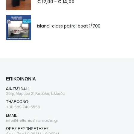
€
12,00
€
14,00
–
Island-class patrol boat 1/700
ΕΠΙΚΟΙΝΩΝΊΑ
ΔΙΕΎΘΥΝΣΗ:
25ης Μαρτίου 21 Καβάλα, Ελλάδα
ΤΗΛΈΦΩΝΟ:
+30 699 740 5556
EMAIL:
info@hellenicshipmodel.gr
ΩΡΕΣ ΕΞΥΠΗΡΕΤΗΣΗΣ:
Δευ - Παρ / 9:00AM - 8:00PM