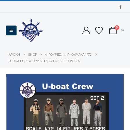
0
ΑΡΧΙΚΉ
SHOP
ΦΙΓΟΥΡΕΣ
,
ΦΙΓ-ΚΛΊΜΑΚΑ 1/72
U-BOAT CREW 1/72 SET 2 14 FIGURES 7 POSES