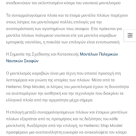
αναδεικνύουν τον εκλεπτυσμένο κόσμο του ναυτικού μοντελισμού.
Τα συναρμολογούμενα πλοία και τα έτοιμα μοντέλα πλοίων παρέχουν
στους λάτρεις του μοντελισμού πολλές επιλογές για την
αναπαράσταση των αγαπημένων τους σκαφών. Είτε πρόκειται για
μοντέλα πλοίων πολεμικού ναυτικού είτε για μοντελα καραβιων
εμπορικής ναυτιλίας, η ποικιλία των επιλογών είναι εντυπωσιακή.
Η Σημασία της Σχεδίασης και Κατασκευής
Μοντέλων Πολεμικών
Ναυτικών Σκαφών
:
Ο μοντελισμός καραβιών είναι μια τέχνη που απαιτεί προσοχή στη
λεπτομέρεια και γνώση της ιστορίας των πλοίων. Μέσα από τα
Hellenic Ship Model, οι λάτρεις του μοντελισμού έχουν τη δυνατότητα
να αναπαράγουν την αισθητική και την τεχνολογία που διακρίνει τα
ελληνικά πλοία από την αρχαιότητα μέχρι σήμερα.
Η επιλογή μεταξύ συναρμολογούμενων πλοίων και έτοιμων μοντέλων
πλοίων εξαρτάται από τις προτιμήσεις και τις δεξιότητες του κάθε
μοντελιστή. Ανεξάρτητα από την επιλογή, τα Hellenic Ship Model
προσφέρουν μια ανεπανάληπτη ευκαιρία να ανακαλύψετε τον κόσμο