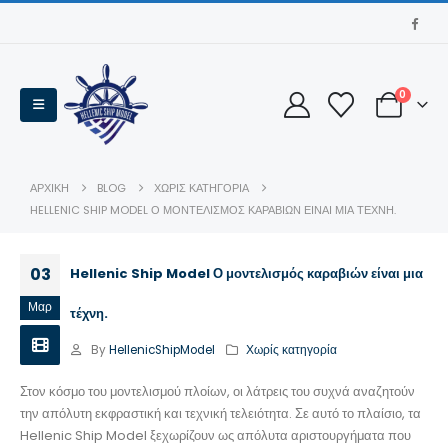
0
ΑΡΧΙΚΉ
BLOG
ΧΩΡΊΣ ΚΑΤΗΓΟΡΊΑ
HELLENIC SHIP MODEL Ο ΜΟΝΤΕΛΙΣΜΌΣ ΚΑΡΑΒΙΏΝ ΕΊΝΑΙ ΜΙΑ ΤΈΧΝΗ.
03
Hellenic Ship Model Ο μοντελισμός καραβιών είναι μια
Μαρ
τέχνη.
By
HellenicShipModel
Χωρίς κατηγορία
Στον κόσμο του μοντελισμού πλοίων, οι λάτρεις του συχνά αναζητούν
την απόλυτη εκφραστική και τεχνική τελειότητα. Σε αυτό το πλαίσιο, τα
Hellenic Ship Model ξεχωρίζουν ως απόλυτα αριστουργήματα που