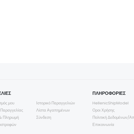
€
120,00
€
120,00
€
140,00
€
140,00
ΛΙΕΣ
ΠΛΗΡΟΦΟΡΙΕΣ
σμός μου
Ιστορικό Παραγγελιών
HellenicShipModel
 Παραγγελίας
Λίστα Αγαπημένων
Οροι Χρήσης
& Πληρωμή
Σύνδεση
Πολιτική Δεδομένων/Α
πιστροφών
Επικοινωνία