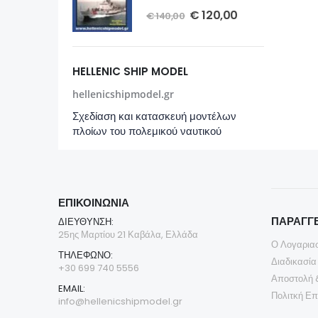
€
120,00
€
120,00
€
140,00
HELLENIC SHIP MODEL
hellenicshipmodel.gr
Σχεδίαση και κατασκευή μοντέλων
πλοίων του πολεμικού ναυτικού
ΕΠΙΚΟΙΝΩΝΊΑ
ΠΑΡΑΓΓΕ
ΔΙΕΎΘΥΝΣΗ:
25ης Μαρτίου 21 Καβάλα, Ελλάδα
Ο Λογαρια
ΤΗΛΈΦΩΝΟ:
Διαδικασία
+30 699 740 5556
Αποστολή 
EMAIL:
Πολιτκή Ε
info@hellenicshipmodel.gr