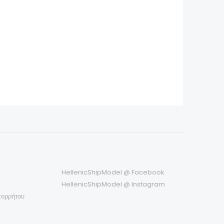
€
120,00
€
140,00
HellenicShipModel @ Facebook
HellenicShipModel @ Instagram
πορρήτου