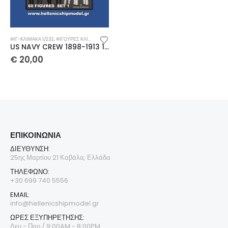
ΦΙΓ-ΚΛΊΜΑΚΑ 1/232
,
ΦΙΓΟΎΡΕΣ ΚΛΊΜΑΚΑ 1/232
US NAVY CREW 1898-1913 1/232
€
20,00
Παπαφλέσσας 1788-1825 Bust
€
12,00
€
14,00
€
12,00
€
14,0
–
–
Island-class patrol boat 1/700
ΕΠΙΚΟΙΝΩΝΊΑ
ΔΙΕΎΘΥΝΣΗ:
25ης Μαρτίου 21 Καβάλα, Ελλάδα
ΤΗΛΈΦΩΝΟ:
Island-class patrol boat 1/144
+30 699 740 5556
€
120,00
€
120,0
€
140,00
€
140,00
EMAIL:
info@hellenicshipmodel.gr
ΩΡΕΣ ΕΞΥΠΗΡΕΤΗΣΗΣ:
Δευ - Παρ / 9:00AM - 8:00PM