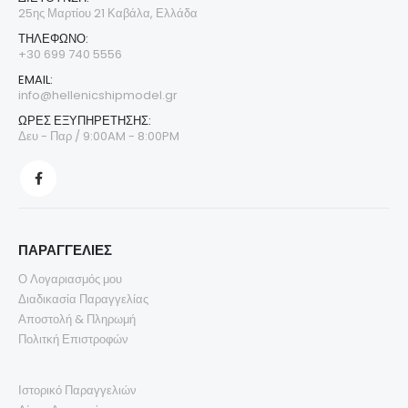
€
120,00
€
120,0
€
140,00
€
140,00
25ης Μαρτίου 21 Καβάλα, Ελλάδα
ΤΗΛΈΦΩΝΟ:
+30 699 740 5556
EMAIL:
info@hellenicshipmodel.gr
ΩΡΕΣ ΕΞΥΠΗΡΕΤΗΣΗΣ:
Δευ - Παρ / 9:00AM - 8:00PM
ΠΑΡΑΓΓΕΛΙΕΣ
Ο Λογαριασμός μου
Διαδικασία Παραγγελίας
Αποστολή & Πληρωμή
Πολιτκή Επιστροφών
Ιστορικό Παραγγελιών