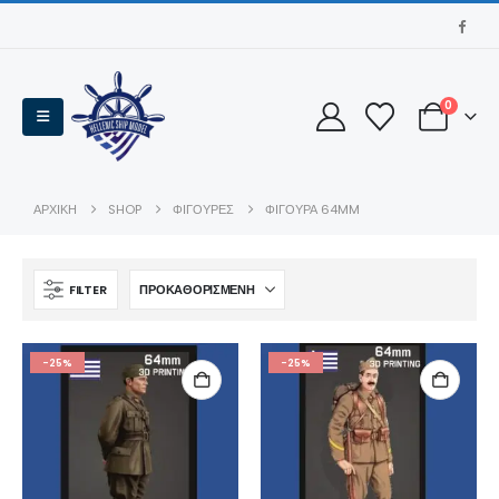
0
ΑΡΧΙΚΉ
SHOP
ΦΙΓΟΥΡΕΣ
ΦΙΓΟΥΡΑ 64MM
FILTER
-25%
-25%